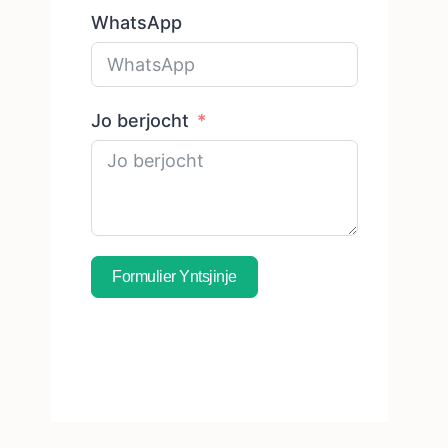
WhatsApp
Jo berjocht
Formulier Yntsjinje
Abonnearje Op Fergese
Sample