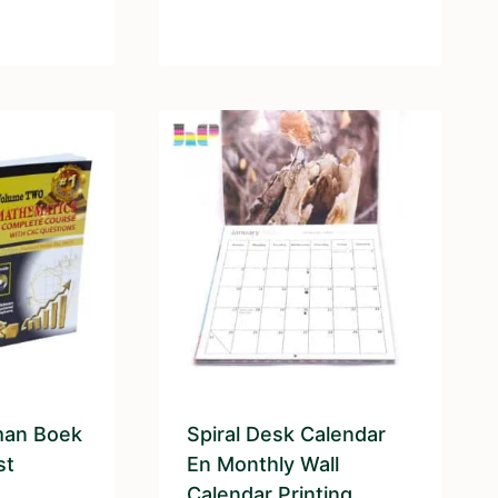
man Boek
Spiral Desk Calendar
st
En Monthly Wall
Calendar Printing