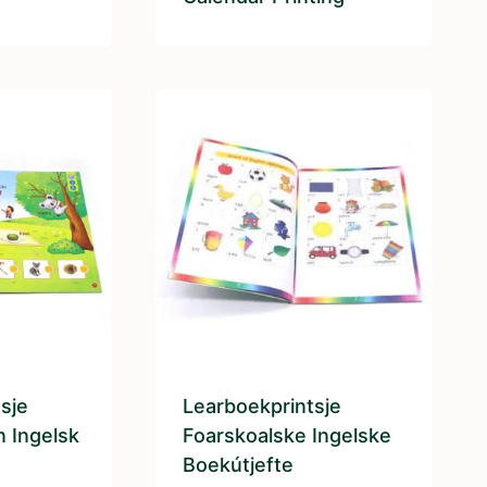
sje
Learboekprintsje
n Ingelsk
Foarskoalske Ingelske
Boekútjefte