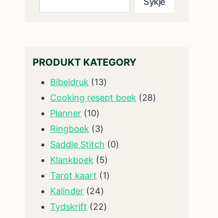
Sykje
PRODUKT KATEGORY
13
Bibeldruk
13
produkten
28
Cooking resept boek
28
10
produkten
Planner
10
produkten
3
Ringboek
3
produkten
0
Saddle Stitch
0
5
produkten
Klankboek
5
produkten
1
Tarot kaart
1
24
produkt
Kalinder
24
produkten
22
Tydskrift
22