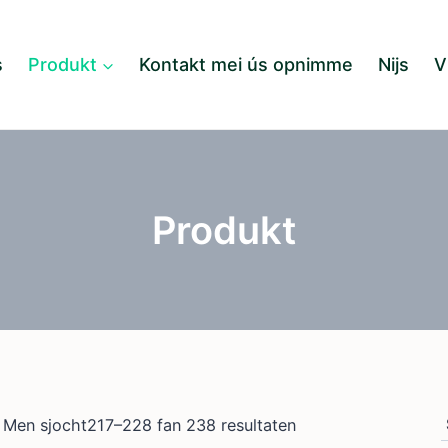
s
Produkt
Kontakt mei ús opnimme
Nijs
V
Produkt
Men sjocht217–228 fan 238 resultaten