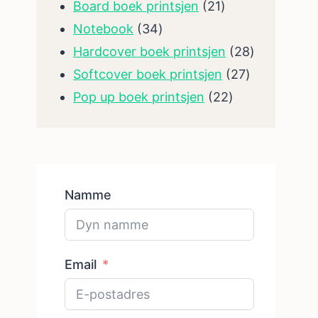
produkten
21
Board boek printsjen
21
34
produkten
Notebook
34
produkten
28
Hardcover boek printsjen
28
27
produkten
Softcover boek printsjen
27
22
produkten
Pop up boek printsjen
22
produkten
Namme
Email