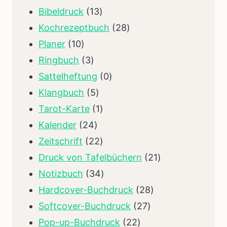
13
Bibeldruck
13
Produkte
28
Kochrezeptbuch
28
10
Produkte
Planer
10
Produkte
3
Ringbuch
3
Produkte
0
Sattelheftung
0
5
Produkte
Klangbuch
5
Produkte
1
Tarot-Karte
1
24
Produkt
Kalender
24
Produkte
22
Zeitschrift
22
Produkte
21
Druck von Tafelbüchern
21
34
Produkte
Notizbuch
34
Produkte
28
Hardcover-Buchdruck
28
27
Produkte
Softcover-Buchdruck
27
22
Produkte
Pop-up-Buchdruck
22