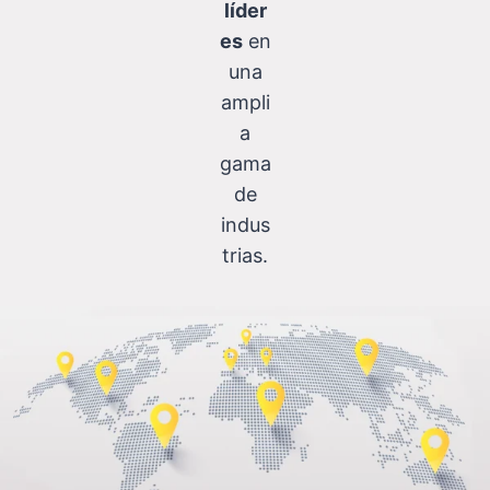
líder
es
en
una
ampli
a
gama
de
indus
trias.