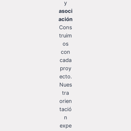
y
asoci
ación
Cons
truim
os
con
cada
proy
ecto.
Nues
tra
orien
tació
n
expe