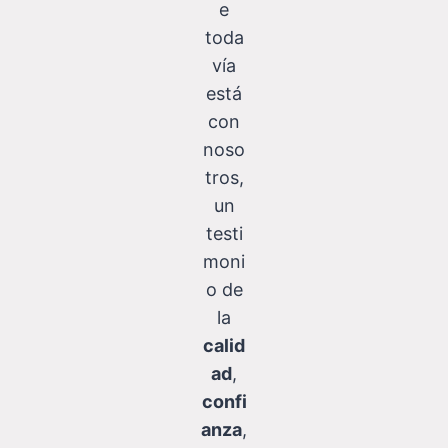
e
toda
vía
está
con
noso
tros,
un
testi
moni
o de
la
calid
ad
,
confi
anza
,