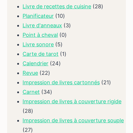
des
28
Livre de recettes de cuisine
28
10
produits
des
Planificateur
10
des
3
produits
Livre d'anneaux
3
produits
0
des
Point à cheval
0
5
des
produits
Livre sonore
5
des
1
produits
Carte de tarot
1
24
produits
produit
Calendrier
24
22
des
Revue
22
des
produits
21
Impression de livres cartonnés
21
produits
34
des
Carnet
34
des
produits
Impression de livres à couverture rigide
28
produits
28
des
Impression de livres à couverture souple
27
produits
27