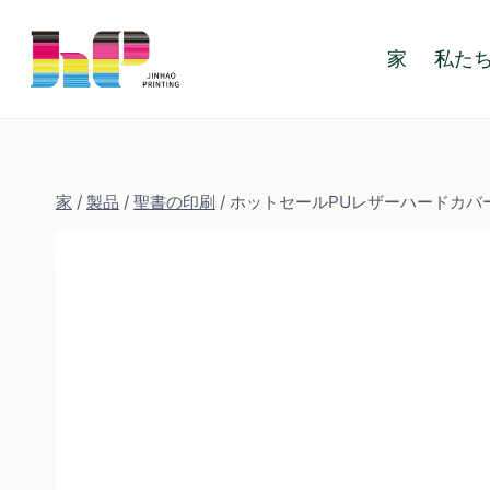
コ
ン
家
私た
テ
ン
ツ
に
ス
家
/
製品
/
聖書の印刷
/
ホットセールPUレザーハードカバ
キ
ッ
プ