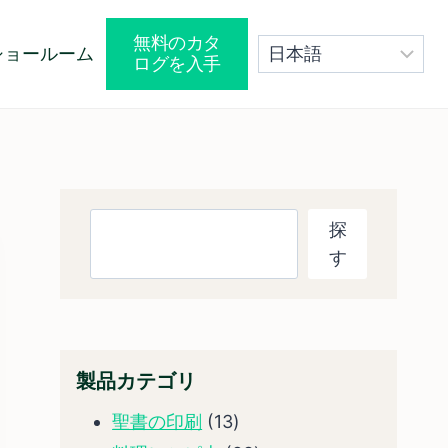
無料のカタ
ショールーム
ログを入手
探
探
す
す
製品カテゴリ
13
聖書の印刷
13