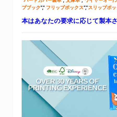
“
ハードカバー製本
“,”
文庫本
“,”
ワイヤーオー/
プブック
“,”
フリップボックス
“,”
スリップボッ
本はあなたの要求に応じて製本