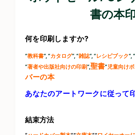
書の本
何を印刷しますか?
“
教科書
“, “
カタログ
“, “
雑誌
“, “
レシピブック
“, 
聖書
“
著者や出版社向けの印刷
“,
“
児童向けボ
バーの本
あなたのアートワークに従って
結束方法