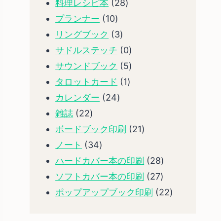
製
28
料理レシピ本
28
品
10
製
プランナー
10
製
3
品
リングブック
3
品
製
0
サドルステッチ
0
品
製
5
サウンドブック
5
1
品
製
タロットカード
1
24
製
品
カレンダー
24
22
製
品
雑誌
22
製
品
21
ボードブック印刷
21
品
34
製
ノート
34
製
品
28
ハードカバー本の印刷
28
品
27
製
ソフトカバー本の印刷
27
製
品
22
ポップアップブック印刷
22
品
製