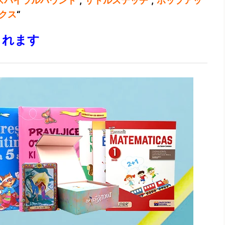
スパイラルバウンド
“,”
サドルステッチ
“,”
ポップアッ
クス
“
されます