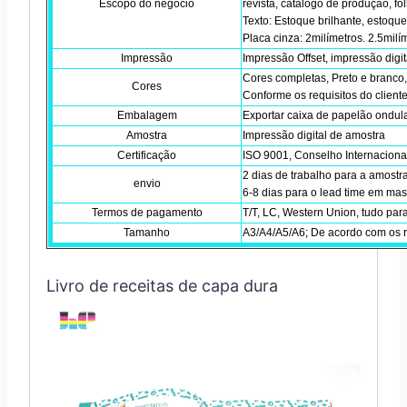
Escopo do negócio
revista, catálogo de produção, fol
Texto: Estoque brilhante, estoque
Placa cinza: 2milímetros. 2.5milí
Impressão
Impressão Offset, impressão digi
Cores completas, Preto e branco
Cores
Conforme os requisitos do client
Embalagem
Exportar caixa de papelão ondula
Amostra
Impressão digital de amostra
Certificação
ISO 9001, Conselho Internaciona
2 dias de trabalho para a amostra
envio
6-8 dias para o lead time em ma
Termos de pagamento
T/T, LC, Western Union, tudo par
Tamanho
A3/A4/A5/A6; De acordo com os re
Livro de receitas de capa dura