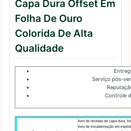
Capa Dura Offset Em
Folha De Ouro
Colorida De Alta
Qualidade
Entreg
Serviço pós-ve
Reputaçã
Controle d
livro de receitas de capa dura, li
livro de encadernação em espiral