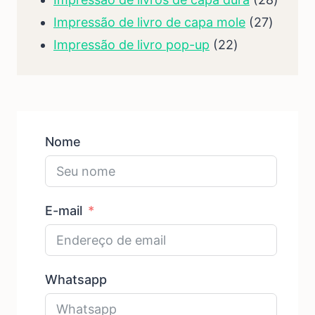
27
produt
Impressão de livro de capa mole
27
22
produt
Impressão de livro pop-up
22
produtos
Nome
E-mail
Whatsapp