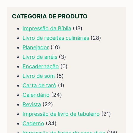
CATEGORIA DE PRODUTO
13
Impressão da Bíblia
13
produtos
28
Livro de receitas culinárias
28
10
produtos
Planejador
10
produtos
3
Livro de anéis
3
produtos
0
Encadernação
0
5
produtos
Livro de som
5
produtos
1
Carta de tarô
1
24
produtos
Calendário
24
22
produtos
Revista
22
produtos
21
Impressão de livro de tabuleiro
21
34
produtos
Caderno
34
produtos
28
Impressão de livros de capa dura
28