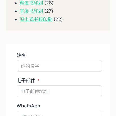
品
个
产
28
精装书印刷
28
产
品
27
个
平装书印刷
27
品
个
产
22
弹出式书籍印刷
22
产
品
个
品
产
品
姓名
电子邮件
WhatsApp