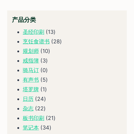
产品分类
13
圣经印刷
13
个
28
烹饪食谱书
28
10
产
个
规划师
10
3
个
品
产
戒指簿
3
个
0
产
品
骑马订
0
产
个
5
品
有声书
5
1
品
产
个
塔罗牌
1
24
个
品
产
日历
24
22
个
产
品
杂志
22
个
产
品
21
板书印刷
21
产
品
34
个
笔记本
34