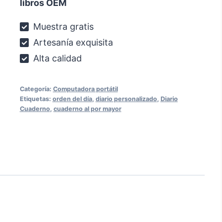
libros OEM
Muestra gratis
Artesanía exquisita
Alta calidad
Categoría:
Computadora portátil
Etiquetas:
orden del día
,
diario personalizado
,
Diario
Cuaderno
,
cuaderno al por mayor