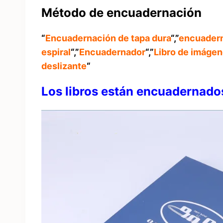
Método de encuadernación
“
Encuadernación de tapa dura
“,”
encuadern
espiral
“,”
Encuadernador
“,”
Libro de imáge
deslizante
“
Los libros están encuadernados