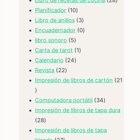
Libro de recetas de cocina
28
10
producto
Planificador
10
productos
3
Libro de anillos
3
productos
0
Encuadernador
0
5
productos
libro sonoro
5
productos
1
Carta de tarot
1
24
producto
Calendario
24
22
productos
Revista
22
productos
Impresión de libros de cartón
21
21
productos
34
Computadora portátil
34
productos
Impresión de libros de tapa dura
28
28
productos
Impresión de libros de tapa
27