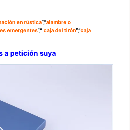
ación en rústica
“,”
alambre o
nes emergentes
“,”
caja del tirón
“,”
caja
 a petición suya