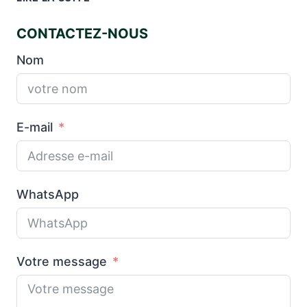
EST
LA
CONTACTEZ-NOUS
DIFFÉRENCE
ENTRE
Nom
UN
LIVRE
RELIÉ
ET
E-mail
UN
LIVRE
DE
POCHE?
WhatsApp
Votre message